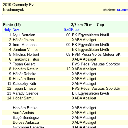
2019 Csermely Ev.
Eredmények
készítette:
OE2010 
Fehér (19)
2,7 km 75 m
7 ep
Hely
Név
Szül
Klub
1
Nyul Bertalan
00
EK Egyesületen kívüli
2
Hóbár Jakab
XABA Abaliget
3
Imre Marianna
00
EK Egyesületen kívüli
4
Jámbori Vilmos
EK Egyesületen kívüli
5
Nikolics Norbert
09
PVM Pécsi Vörös Meteor SK
6
Tankovics Titus
XABA Abaliget
7
Topán Gellért
PVS Pécsi Vasutas Sportkör
8
Horváth Katalin
12
XABA Abaliget
9
Hóbár Rebeka
XABA Abaliget
9
Horváth Ilona
XABA Abaliget
11
Kaluczky Kitti
XABA Abaliget
12
Topán Emese
PVS Pécsi Vasutas Sportkör
13
Várady Csende
EK Egyesületen kívüli
14
Hóbár Samu
XABA Abaliget
Horváth Etelka
XABA Abaliget
Varró András
XABA Abaliget
Bagó Bendegúz
XABA Abaliget
Boross Ankisza
XABA Abaliget
Gyömörei Benedek
XABA Abaliget