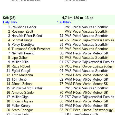
Kék (23)
4,7 km 180 m
13 ep
Hely
Név
Szül
Klub
1
Pavlovics Gábor
PVS Pécsi Vasutas Sportkör
2
Rosinger Zsolt
PVS Pécsi Vasutas Sportkör
3
Horváth Péter Brúnó
74
PVS Pécsi Vasutas Sportkör
4
Schmal Kinga
74
ZST Zselic Tájékozódási Futó és
5
Péley Dorottya
89
PVS Pécsi Vasutas Sportkör
6
Turcsánné Cseh Erzsébet
66
PVS Pécsi Vasutas Sportkör
7
Németh Ferenc
58
PVM Pécsi Vörös Meteor SK
8
Lipp Gábor
79
PVS Pécsi Vasutas Sportkör
9
Müller Júlia
01
ZST Zselic Tájékozódási Futó és
10
Rácz Róbert
69
POE Pécsi Orvos-Egészségügyi 
11
Egédi Gergő
04
PVS Pécsi Vasutas Sportkör
12
Tóth Marianna
67
PVM Pécsi Vörös Meteor SK
13
Tóth Jenő
52
PVM Pécsi Vörös Meteor SK
14
Jánosi Zoltán
77
PVM Pécsi Vörös Meteor SK
15
Wünsch-Tóth Eszter
PVS Pécsi Vasutas Sportkör
16
Ambrus Sándor
70
PVM Pécsi Vörös Meteor SK
17
Müller Olga
98
ZST Zselic Tájékozódási Futó és
18
Fridrich Ágnes
66
PVM Pécsi Vörös Meteor SK
19
Fuller Károly
69
PVM Pécsi Vörös Meteor SK
20
Arató Csongor
63
POE Pécsi Orvos-Egészségügyi 
21
Ember Lola
EK Egyesületen kívüli