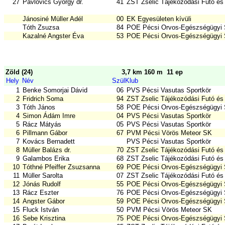
27
Pavlovics György dr.
41
ZST Zselic Tájékozódási Futó és
Jánosiné Müller Adél
00
EK Egyesületen kívüli
Tóth Zsuzsa
84
POE Pécsi Orvos-Egészségügyi 
Kazalné Angster Éva
53
POE Pécsi Orvos-Egészségügyi 
Zöld (24)
3,7 km 160 m
11 ep
Hely
Név
Szül
Klub
1
Benke Somorjai Dávid
06
PVS Pécsi Vasutas Sportkör
2
Fridrich Soma
94
ZST Zselic Tájékozódási Futó és
3
Tóth János
58
POE Pécsi Orvos-Egészségügyi 
4
Simon Ádám Imre
04
PVS Pécsi Vasutas Sportkör
5
Rácz Mátyás
05
PVS Pécsi Vasutas Sportkör
6
Pillmann Gábor
67
PVM Pécsi Vörös Meteor SK
7
Kovács Bernadett
PVS Pécsi Vasutas Sportkör
8
Müller Balázs dr.
70
ZST Zselic Tájékozódási Futó és
9
Galambos Erika
68
ZST Zselic Tájékozódási Futó és
10
Tóthné Pfeiffer Zsuzsanna
69
POE Pécsi Orvos-Egészségügyi 
11
Müller Sarolta
07
ZST Zselic Tájékozódási Futó és
12
Jónás Rudolf
55
POE Pécsi Orvos-Egészségügyi 
13
Rácz Eszter
76
POE Pécsi Orvos-Egészségügyi 
14
Angster Gábor
59
POE Pécsi Orvos-Egészségügyi 
15
Fluck István
50
PVM Pécsi Vörös Meteor SK
16
Sebe Krisztina
75
POE Pécsi Orvos-Egészségügyi 