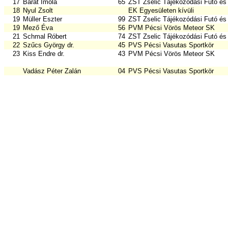
17
Barát Imola
65
ZST Zselic Tájékozódási Futó és
18
Nyul Zsolt
EK Egyesületen kívüli
19
Müller Eszter
99
ZST Zselic Tájékozódási Futó és
19
Mező Éva
56
PVM Pécsi Vörös Meteor SK
21
Schmal Róbert
74
ZST Zselic Tájékozódási Futó és
22
Szűcs György dr.
45
PVS Pécsi Vasutas Sportkör
23
Kiss Endre dr.
43
PVM Pécsi Vörös Meteor SK
Vadász Péter Zalán
04
PVS Pécsi Vasutas Sportkör