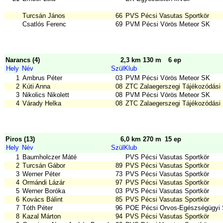
Turcsán János
66
PVS Pécsi Vasutas Sportkör
Csatlós Ferenc
69
PVM Pécsi Vörös Meteor SK
Narancs (4)
2,3 km 130 m
6 ep
Hely
Név
Szül
Klub
1
Ambrus Péter
03
PVM Pécsi Vörös Meteor SK
2
Kúti Anna
08
ZTC Zalaegerszegi Tájékozódási 
3
Nikolics Nikolett
08
PVM Pécsi Vörös Meteor SK
4
Várady Helka
08
ZTC Zalaegerszegi Tájékozódási 
Piros (13)
6,0 km 270 m
15 ep
Hely
Név
Szül
Klub
1
Baumholczer Máté
PVS Pécsi Vasutas Sportkör
2
Turcsán Gábor
89
PVS Pécsi Vasutas Sportkör
3
Werner Péter
73
PVS Pécsi Vasutas Sportkör
4
Ormándi Lázár
97
PVS Pécsi Vasutas Sportkör
5
Werner Boróka
03
PVS Pécsi Vasutas Sportkör
6
Kovács Bálint
85
PVS Pécsi Vasutas Sportkör
7
Tóth Péter
96
POE Pécsi Orvos-Egészségügyi 
8
Kazal Márton
94
PVS Pécsi Vasutas Sportkör