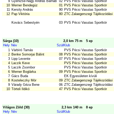
9
Gyenizse-Nagy András Barnabás
02
PVS Pécsi Vasutas Sportkör
10
Werner Bendegúz
01
PVS Pécsi Vasutas Sportkör
11
Kersity András
90
PVS Pécsi Vasutas Sportkör
12
Pap Viktória
80
ZTC Zalaegerszegi Tájékozódási 
Kovács Sebestyén
03
PVS Pécsi Vasutas Sportkör
Sárga (10)
2,0 km 75 m
5 ep
Hely
Név
Szül
Klub
1
Várbíró Tamás
PVS Pécsi Vasutas Sportkör
2
Benke Somorjai Bálint
08
PVS Pécsi Vasutas Sportkör
3
Lipp Levente
07
PVS Pécsi Vasutas Sportkör
4
Laczik Keve
PVS Pécsi Vasutas Sportkör
5
Laczik Zsombor
PVS Pécsi Vasutas Sportkör
6
Werner Boglárka
09
PVS Pécsi Vasutas Sportkör
7
Gács Buda
EK Egyesületen kívüli
8
Kosteleczky Mór
09
ZTC Zalaegerszegi Tájékozódási 
9
Várady Géza Bene
06
ZTC Zalaegerszegi Tájékozódási 
10
Törteli Ildikó
47
PVS Pécsi Vasutas Sportkör
Világos Zöld (30)
2,3 km 140 m
8 ep
Hely
Név
Szül
Klub