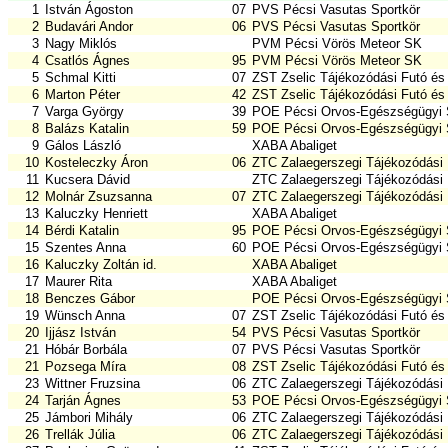
1
István Ágoston
07
PVS Pécsi Vasutas Sportkör
2
Budavári Andor
06
PVS Pécsi Vasutas Sportkör
3
Nagy Miklós
PVM Pécsi Vörös Meteor SK
4
Csatlós Ágnes
95
PVM Pécsi Vörös Meteor SK
5
Schmal Kitti
07
ZST Zselic Tájékozódási Futó és
6
Marton Péter
42
ZST Zselic Tájékozódási Futó és
7
Varga György
39
POE Pécsi Orvos-Egészségügyi 
8
Balázs Katalin
59
POE Pécsi Orvos-Egészségügyi 
9
Gálos László
XABA Abaliget
10
Kosteleczky Áron
06
ZTC Zalaegerszegi Tájékozódási 
11
Kucsera Dávid
ZTC Zalaegerszegi Tájékozódási 
12
Molnár Zsuzsanna
07
ZTC Zalaegerszegi Tájékozódási 
13
Kaluczky Henriett
XABA Abaliget
14
Bérdi Katalin
95
POE Pécsi Orvos-Egészségügyi 
15
Szentes Anna
60
POE Pécsi Orvos-Egészségügyi 
16
Kaluczky Zoltán id.
XABA Abaliget
17
Maurer Rita
XABA Abaliget
18
Benczes Gábor
POE Pécsi Orvos-Egészségügyi 
19
Wünsch Anna
07
ZST Zselic Tájékozódási Futó és
20
Ijjász István
54
PVS Pécsi Vasutas Sportkör
21
Hóbár Borbála
07
PVS Pécsi Vasutas Sportkör
21
Pozsega Míra
08
ZST Zselic Tájékozódási Futó és
23
Wittner Fruzsina
06
ZTC Zalaegerszegi Tájékozódási 
24
Tarján Ágnes
53
POE Pécsi Orvos-Egészségügyi 
25
Jámbori Mihály
06
ZTC Zalaegerszegi Tájékozódási 
26
Trellák Júlia
06
ZTC Zalaegerszegi Tájékozódási 