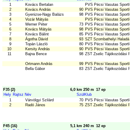
1
Kovács Bertalan
PVS Pécsi Vasutas Sport
2
Kovács András
90
PVS Pécsi Vasutas Sport
3
Gyenizse-Nagy Balázs
98
PVS Pécsi Vasutas Sport
4
Vozár Mátyás
PVS Pécsi Vasutas Sport
5
Werner Péter
73
PVS Pécsi Vasutas Sport
6
Kovács Mátyás
98
PVS Pécsi Vasutas Sport
7
Kovács Bálint
85
PVS Pécsi Vasutas Sport
8
Ágotha Dávid
93
SZT Szombathelyi Halad
9
Topán László
80
PVS Pécsi Vasutas Sport
10
Kersity András
90
PVS Pécsi Vasutas Sport
11
Bajna Bence
98
ZST Zselic Tájékozódási 
Ortmann András
99
PVS Pécsi Vasutas Sport
Bella Gábor
83
ZST Zselic Tájékozódási 
F35 (2)
6,0 km 250 m
17 ep
Hely
Rajtsz
Név
Szül
Klub
1
Várvölgyi Szilárd
70
PVS Pécsi Vasutas Sport
2
Radó János
75
ZST Zselic Tájékozódási 
F45 (16)
5,1 km 240 m
12 ep