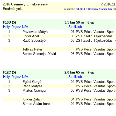
2016 Csermely Emlékverseny
V 2016.11
Eredmények
készítette:
OE2010 © Stephan Krämer SportS
F10D (5)
3,5 km 50 m
6 ep
Hely
Rajtsz
Név
Szül
Klub
1
Pavlovics Mátyás
07
PVS Pécsi Vasutas Sport
2
Fodor Ábel
06
ZST Zselic Tájékozódási 
3
Radó Sebestyén
08
ZST Zselic Tájékozódási 
Telbisz Péter
PVS Pécsi Vasutas Sport
Benke Somorjai Dávid
06
PVS Pécsi Vasutas Sport
F12C (5)
2,0 km 65 m
7 ep
Hely
Rajtsz
Név
Szül
Klub
1
Egédi Gergő
04
PVS Pécsi Vasutas Sport
2
Rácz Mátyás
PVS Pécsi Vasutas Sport
3
Martos Csenger
05
PVS Pécsi Vasutas Sport
Krikler Zalán
04
PVS Pécsi Vasutas Sport
Simon Ádám Imre
04
PVS Pécsi Vasutas Sport