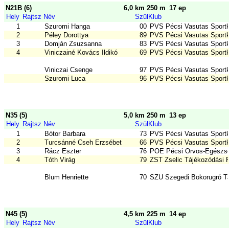
N21B (6)
6,0 km 250 m
17 ep
Hely
Rajtsz
Név
Szül
Klub
1
Szuromi Hanga
00
PVS Pécsi Vasutas Sport
2
Péley Dorottya
89
PVS Pécsi Vasutas Sport
3
Domján Zsuzsanna
83
PVS Pécsi Vasutas Sport
4
Viniczainé Kovács Ildikó
69
PVS Pécsi Vasutas Sport
Viniczai Csenge
97
PVS Pécsi Vasutas Sport
Szuromi Luca
96
PVS Pécsi Vasutas Sport
N35 (5)
5,0 km 250 m
13 ep
Hely
Rajtsz
Név
Szül
Klub
1
Bótor Barbara
73
PVS Pécsi Vasutas Sport
2
Turcsánné Cseh Erzsébet
66
PVS Pécsi Vasutas Sport
3
Rácz Eszter
76
POE Pécsi Orvos-Egészsé
4
Tóth Virág
79
ZST Zselic Tájékozódási 
Blum Henriette
70
SZU Szegedi Bokorugró Tá
N45 (5)
4,5 km 225 m
14 ep
Hely
Rajtsz
Név
Szül
Klub