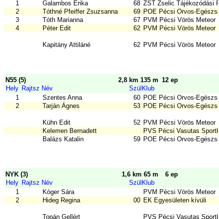
1
Galambos Erika
68
ZST Zselic Tájékozódási 
2
Tóthné Pfeiffer Zsuzsanna
69
POE Pécsi Orvos-Egészsé
3
Tóth Marianna
67
PVM Pécsi Vörös Meteor
4
Péter Edit
62
PVM Pécsi Vörös Meteor
Kapitány Attiláné
62
PVM Pécsi Vörös Meteor
N55 (5)
2,8 km 135 m
12 ep
Hely
Rajtsz
Név
Szül
Klub
1
Szentes Anna
60
POE Pécsi Orvos-Egészsé
2
Tarján Ágnes
53
POE Pécsi Orvos-Egészsé
Kühn Edit
52
PVM Pécsi Vörös Meteor
Kelemen Bernadett
PVS Pécsi Vasutas Sport
Balázs Katalin
59
POE Pécsi Orvos-Egészsé
NYK (3)
1,6 km 65 m
6 ep
Hely
Rajtsz
Név
Szül
Klub
1
Kóger Sára
PVM Pécsi Vörös Meteor
2
Hideg Regina
00
EK Egyesületen kívüli
Topán Gellért
PVS Pécsi Vasutas Sport