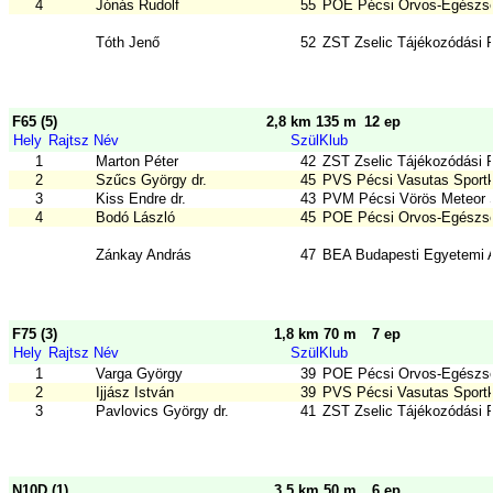
4
Jónás Rudolf
55
POE Pécsi Orvos-Egészsé
Tóth Jenő
52
ZST Zselic Tájékozódási 
F65 (5)
2,8 km 135 m
12 ep
Hely
Rajtsz
Név
Szül
Klub
1
Marton Péter
42
ZST Zselic Tájékozódási 
2
Szűcs György dr.
45
PVS Pécsi Vasutas Sport
3
Kiss Endre dr.
43
PVM Pécsi Vörös Meteor
4
Bodó László
45
POE Pécsi Orvos-Egészsé
Zánkay András
47
BEA Budapesti Egyetemi At
F75 (3)
1,8 km 70 m
7 ep
Hely
Rajtsz
Név
Szül
Klub
1
Varga György
39
POE Pécsi Orvos-Egészsé
2
Ijjász István
39
PVS Pécsi Vasutas Sport
3
Pavlovics György dr.
41
ZST Zselic Tájékozódási 
N10D (1)
3,5 km 50 m
6 ep