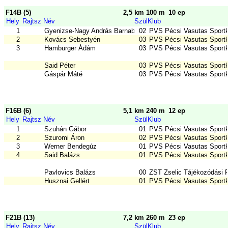
F14B (5)
2,5 km 100 m
10 ep
Hely
Rajtsz
Név
Szül
Klub
1
Gyenizse-Nagy András Barnabás
02
PVS Pécsi Vasutas Sport
2
Kovács Sebestyén
03
PVS Pécsi Vasutas Sport
3
Hamburger Ádám
03
PVS Pécsi Vasutas Sport
Said Péter
03
PVS Pécsi Vasutas Sport
Gáspár Máté
03
PVS Pécsi Vasutas Sport
F16B (6)
5,1 km 240 m
12 ep
Hely
Rajtsz
Név
Szül
Klub
1
Szuhán Gábor
01
PVS Pécsi Vasutas Sport
2
Szuromi Áron
02
PVS Pécsi Vasutas Sport
3
Werner Bendegúz
01
PVS Pécsi Vasutas Sport
4
Said Balázs
01
PVS Pécsi Vasutas Sport
Pavlovics Balázs
00
ZST Zselic Tájékozódási 
Husznai Gellért
01
PVS Pécsi Vasutas Sport
F21B (13)
7,2 km 260 m
23 ep
Hely
Rajtsz
Név
Szül
Klub