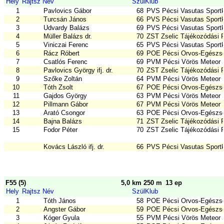
Hely
Rajtsz
Név
Szül
Klub
1
Pavlovics Gábor
68
PVS Pécsi Vasutas Sport
2
Turcsán János
66
PVS Pécsi Vasutas Sport
3
Udvardy Balázs
69
PVS Pécsi Vasutas Sport
4
Müller Balázs dr.
70
ZST Zselic Tájékozódási 
5
Viniczai Ferenc
65
PVS Pécsi Vasutas Sport
6
Rácz Róbert
69
POE Pécsi Orvos-Egészsé
7
Csatlós Ferenc
69
PVM Pécsi Vörös Meteor
8
Pavlovics György ifj. dr.
70
ZST Zselic Tájékozódási 
9
Szőke Zoltán
64
PVM Pécsi Vörös Meteor
10
Tóth Zsolt
67
POE Pécsi Orvos-Egészsé
11
Gajdos György
63
PVM Pécsi Vörös Meteor
12
Pillmann Gábor
67
PVM Pécsi Vörös Meteor
13
Arató Csongor
63
POE Pécsi Orvos-Egészsé
14
Bajna Balázs
71
ZST Zselic Tájékozódási 
15
Fodor Péter
70
ZST Zselic Tájékozódási 
Kovács László ifj. dr.
66
PVS Pécsi Vasutas Sport
F55 (5)
5,0 km 250 m
13 ep
Hely
Rajtsz
Név
Szül
Klub
1
Tóth János
58
POE Pécsi Orvos-Egészsé
2
Angster Gábor
59
POE Pécsi Orvos-Egészsé
3
Kóger Gyula
55
PVM Pécsi Vörös Meteor