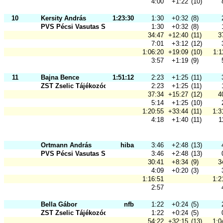
4:00
+1:22
(10)
10
Kersity András
1:23:30
1:30
+0:32
(8)
PVS Pécsi Vasutas Sportkör
1:30
+0:32
(8)
34:47
+12:40
(11)
3
7:01
+3:12
(12)
1:06:20
+19:09
(10)
1:1
3:57
+1:19
(9)
11
Bajna Bence
1:51:12
2:23
+1:25
(11)
ZST Zselic Tájékozódási Futó és Sz
2:23
+1:25
(11)
37:34
+15:27
(12)
4
5:14
+1:25
(10)
1:20:55
+33:44
(11)
1:3
4:18
+1:40
(11)
1
Ortmann András
hiba
3:46
+2:48
(13)
PVS Pécsi Vasutas Sportkör
3:46
+2:48
(13)
30:41
+8:34
(9)
3
4:09
+0:20
(3)
1:16:51
1:2
2:57
Bella Gábor
nfb
1:22
+0:24
(5)
ZST Zselic Tájékozódási Futó és Sz
1:22
+0:24
(5)
54:22
+32:15
(13)
1:0