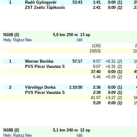
1
Radó Gyöngyvér
53:43
1:41
0:00
(1)
2
ZST Zselic Tájékozódási Futó és Sz
1:41
0:00
(1)
2
N16B (2)
5,0 km 250 m
13 ep
Hely
Rajtsz
Név
Idő
1(33)
2
10(53)
11
1
Werner Boróka
57:17
9:07
+6:31
(2)
1
PVS Pécsi Vasutas Sportkör
9:07
+6:31
(2)
37:40
0:00
(1)
4
5:46
+0:26
(2)
2
Várvölgyi Dorka
1:10:50
2:36
0:00
(1)
PVS Pécsi Vasutas Sportkör
2:36
0:00
(1)
41:07
+3:27
(2)
5
5:20
0:00
(1)
1
N18B (2)
5,1 km 240 m
12 ep
Hely
Rajtsz
Név
Idő