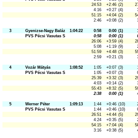
24:53
+2:46
(2)
2
4:16
+0:27
(4)
51:15
+4:04
(2)
5
2:46
+0:08
(2)
3
Gyenizse-Nagy Balázs
1:04:22
0:58
0:00
(1)
PVS Pécsi Vasutas Sportkör
0:58
0:00
(1)
26:06
+3:59
(4)
2
5:08
+1:19
(9)
51:59
+4:48
(3)
5
2:59
+0:21
(3)
4
Vozár Mátyás
1:08:52
1:05
+0:07
(3)
PVS Pécsi Vasutas Sportkör
1:05
+0:07
(3)
25:39
+3:32
(3)
2
4:03
+0:14
(2)
55:43
+8:32
(5)
5
2:38
0:00
(1)
5
Werner Péter
1:09:13
1:44
+0:46
(10)
PVS Pécsi Vasutas Sportkör
1:44
+0:46
(10)
26:51
+4:44
(5)
2
4:24
+0:35
(5)
54:15
+7:04
(4)
5
3:16
+0:38
(5)