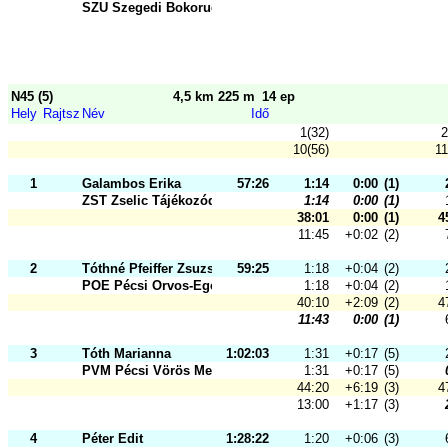
SZU Szegedi Bokorugró Tájfutó Spor
N45 (5)
4,5 km 225 m
14 ep
Hely
Rajtsz
Név
Idő
1(32)
2
10(56)
11
1
Galambos Erika
57:26
1:14
0:00
(1)
ZST Zselic Tájékozódási Futó és Sz
1:14
0:00
(1)
38:01
0:00
(1)
4
11:45
+0:02
(2)
2
Tóthné Pfeiffer Zsuzsanna
59:25
1:18
+0:04
(2)
POE Pécsi Orvos-Egészségügyi Sport
1:18
+0:04
(2)
40:10
+2:09
(2)
4
11:43
0:00
(1)
3
Tóth Marianna
1:02:03
1:31
+0:17
(5)
PVM Pécsi Vörös Meteor SK
1:31
+0:17
(5)
44:20
+6:19
(3)
4
13:00
+1:17
(3)
4
Péter Edit
1:28:22
1:20
+0:06
(3)