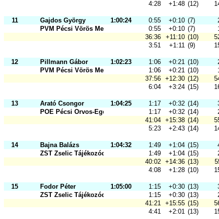
4:28
+1:48
(12)
1
11
Gajdos György
1:00:24
0:55
+0:10
(7)
PVM Pécsi Vörös Meteor SK
0:55
+0:10
(7)
36:36
+11:10
(10)
5
3:51
+1:11
(9)
1
12
Pillmann Gábor
1:02:23
1:06
+0:21
(10)
PVM Pécsi Vörös Meteor SK
1:06
+0:21
(10)
37:56
+12:30
(12)
5
6:04
+3:24
(15)
1
13
Arató Csongor
1:04:25
1:17
+0:32
(14)
POE Pécsi Orvos-Egészségügyi Sport
1:17
+0:32
(14)
41:04
+15:38
(14)
5
5:23
+2:43
(14)
1
14
Bajna Balázs
1:04:32
1:49
+1:04
(15)
ZST Zselic Tájékozódási Futó és Sz
1:49
+1:04
(15)
40:02
+14:36
(13)
5
4:08
+1:28
(10)
1
15
Fodor Péter
1:05:00
1:15
+0:30
(13)
ZST Zselic Tájékozódási Futó és Sz
1:15
+0:30
(13)
41:21
+15:55
(15)
5
4:41
+2:01
(13)
1