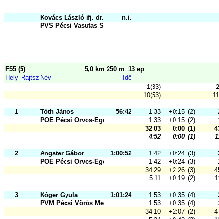
Kovács László ifj. dr.
n.i.
PVS Pécsi Vasutas Sportkör
F55 (5)
5,0 km 250 m
13 ep
Hely
Rajtsz
Név
Idő
1(33)
2
10(53)
11
1
Tóth János
56:42
1:33
+0:15
(2)
POE Pécsi Orvos-Egészségügyi Sport
1:33
+0:15
(2)
32:03
0:00
(1)
4
4:52
0:00
(1)
1
2
Angster Gábor
1:00:52
1:42
+0:24
(3)
POE Pécsi Orvos-Egészségügyi Sport
1:42
+0:24
(3)
34:29
+2:26
(3)
4
5:11
+0:19
(2)
1
3
Kóger Gyula
1:01:24
1:53
+0:35
(4)
PVM Pécsi Vörös Meteor SK
1:53
+0:35
(4)
34:10
+2:07
(2)
4