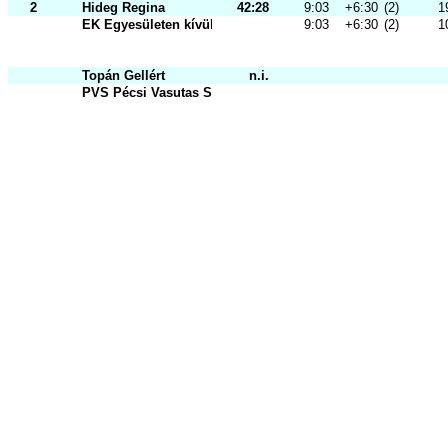
2
Hideg Regina
42:28
9:03
+6:30
(2)
1
EK Egyesületen kívüli
9:03
+6:30
(2)
1
Topán Gellért
n.i.
PVS Pécsi Vasutas Sportkör