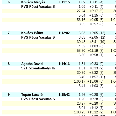
6
Kovács Mátyás
1:11:15
1:09
+0:11
(4)
PVS Pécsi Vasutas Sportkör
1:09
+0:11
(4)
27:24
+5:17
(6)
3
5:04
+1:15
(8)
56:16
+9:05
(6)
1:0
3:35
+0:57
(6)
7
Kovács Bálint
1:12:02
3:03
+2:05
(12)
PVS Pécsi Vasutas Sportkör
3:03
+2:05
(12)
30:48
+8:41
(10)
3
4:52
+1:03
(6)
58:30
+11:19
(7)
1:0
3:36
+0:58
(7)
8
Ágotha Dávid
1:14:16
1:31
+0:33
(9)
SZT Szombathelyi Haladás VSE
1:31
+0:33
(9)
30:39
+8:32
(8)
3
5:46
+1:57
(11)
1:00:17
+13:06
(8)
1:0
3:41
+1:03
(8)
9
Topán László
1:19:42
1:26
+0:28
(6)
PVS Pécsi Vasutas Sportkör
1:26
+0:28
(6)
28:27
+6:20
(7)
3
5:01
+1:12
(7)
1:00:23
+13:12
(9)
1:0