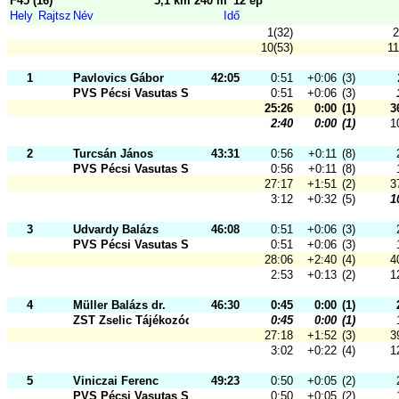
F45 (16)
5,1 km 240 m
12 ep
Hely
Rajtsz
Név
Idő
1(32)
2
10(53)
11
1
Pavlovics Gábor
42:05
0:51
+0:06
(3)
PVS Pécsi Vasutas Sportkör
0:51
+0:06
(3)
25:26
0:00
(1)
3
2:40
0:00
(1)
1
2
Turcsán János
43:31
0:56
+0:11
(8)
PVS Pécsi Vasutas Sportkör
0:56
+0:11
(8)
27:17
+1:51
(2)
3
3:12
+0:32
(5)
1
3
Udvardy Balázs
46:08
0:51
+0:06
(3)
PVS Pécsi Vasutas Sportkör
0:51
+0:06
(3)
28:06
+2:40
(4)
4
2:53
+0:13
(2)
1
4
Müller Balázs dr.
46:30
0:45
0:00
(1)
ZST Zselic Tájékozódási Futó és Sz
0:45
0:00
(1)
27:18
+1:52
(3)
3
3:02
+0:22
(4)
1
5
Viniczai Ferenc
49:23
0:50
+0:05
(2)
PVS Pécsi Vasutas Sportkör
0:50
+0:05
(2)