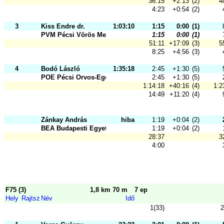
36:15
+2:13
(2)
4
4:23
+0:54
(2)
3
Kiss Endre dr.
1:03:10
1:15
0:00
(1)
PVM Pécsi Vörös Meteor SK
1:15
0:00
(1)
51:11
+17:09
(3)
5
8:25
+4:56
(3)
4
Bodó László
1:35:18
2:45
+1:30
(5)
POE Pécsi Orvos-Egészségügyi Sport
2:45
+1:30
(5)
1:14:18
+40:16
(4)
1:2
14:49
+11:20
(4)
Zánkay András
hiba
1:19
+0:04
(2)
BEA Budapesti Egyetemi Atlétikai C
1:19
+0:04
(2)
28:37
3
4:00
F75 (3)
1,8 km 70 m
7 ep
Hely
Rajtsz
Név
Idő
1(33)
2