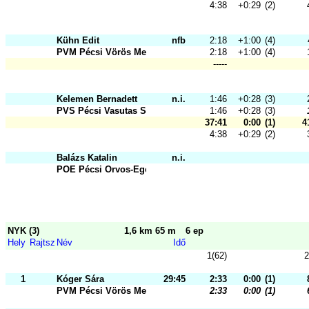
4:38
+0:29
(2)
Kühn Edit
nfb
2:18
+1:00
(4)
PVM Pécsi Vörös Meteor SK
2:18
+1:00
(4)
-----
Kelemen Bernadett
n.i.
1:46
+0:28
(3)
PVS Pécsi Vasutas Sportkör
1:46
+0:28
(3)
37:41
0:00
(1)
4
4:38
+0:29
(2)
Balázs Katalin
n.i.
POE Pécsi Orvos-Egészségügyi Sport
NYK (3)
1,6 km 65 m
6 ep
Hely
Rajtsz
Név
Idő
1(62)
2
1
Kóger Sára
29:45
2:33
0:00
(1)
PVM Pécsi Vörös Meteor SK
2:33
0:00
(1)