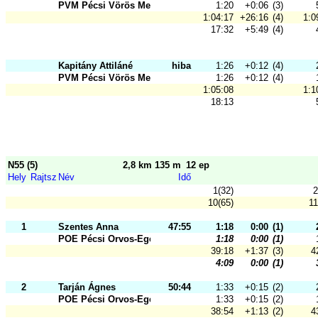
PVM Pécsi Vörös Meteor SK
1:20
+0:06
(3)
1:04:17
+26:16
(4)
1:0
17:32
+5:49
(4)
Kapitány Attiláné
hiba
1:26
+0:12
(4)
PVM Pécsi Vörös Meteor SK
1:26
+0:12
(4)
1:05:08
1:1
18:13
N55 (5)
2,8 km 135 m
12 ep
Hely
Rajtsz
Név
Idő
1(32)
2
10(65)
11
1
Szentes Anna
47:55
1:18
0:00
(1)
POE Pécsi Orvos-Egészségügyi Sport
1:18
0:00
(1)
39:18
+1:37
(3)
4
4:09
0:00
(1)
2
Tarján Ágnes
50:44
1:33
+0:15
(2)
POE Pécsi Orvos-Egészségügyi Sport
1:33
+0:15
(2)
38:54
+1:13
(2)
4