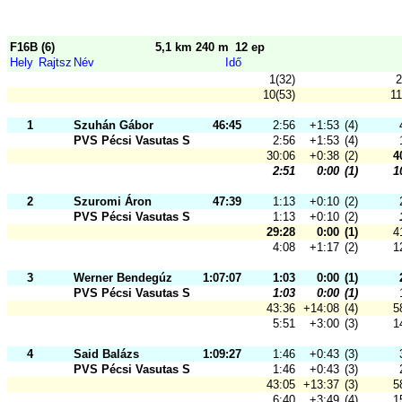
F16B (6)
5,1 km 240 m
12 ep
Hely
Rajtsz
Név
Idő
1(32)
2
10(53)
11
1
Szuhán Gábor
46:45
2:56
+1:53
(4)
PVS Pécsi Vasutas Sportkör
2:56
+1:53
(4)
30:06
+0:38
(2)
4
2:51
0:00
(1)
1
2
Szuromi Áron
47:39
1:13
+0:10
(2)
PVS Pécsi Vasutas Sportkör
1:13
+0:10
(2)
29:28
0:00
(1)
4
4:08
+1:17
(2)
1
3
Werner Bendegúz
1:07:07
1:03
0:00
(1)
PVS Pécsi Vasutas Sportkör
1:03
0:00
(1)
43:36
+14:08
(4)
5
5:51
+3:00
(3)
1
4
Said Balázs
1:09:27
1:46
+0:43
(3)
PVS Pécsi Vasutas Sportkör
1:46
+0:43
(3)
43:05
+13:37
(3)
5
6:40
+3:49
(4)
1