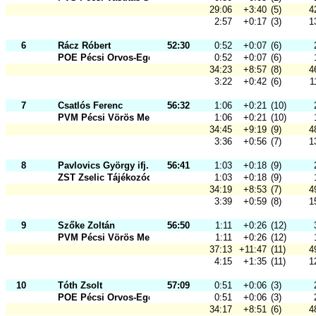
29:06
+3:40
(5)
4
2:57
+0:17
(3)
1
6
Rácz Róbert
52:30
0:52
+0:07
(6)
POE Pécsi Orvos-Egészségügyi Sport
0:52
+0:07
(6)
34:23
+8:57
(8)
4
3:22
+0:42
(6)
1
7
Csatlós Ferenc
56:32
1:06
+0:21
(10)
PVM Pécsi Vörös Meteor SK
1:06
+0:21
(10)
34:45
+9:19
(9)
4
3:36
+0:56
(7)
1
8
Pavlovics György ifj. dr.
56:41
1:03
+0:18
(9)
ZST Zselic Tájékozódási Futó és Sz
1:03
+0:18
(9)
34:19
+8:53
(7)
4
3:39
+0:59
(8)
1
9
Szőke Zoltán
56:50
1:11
+0:26
(12)
PVM Pécsi Vörös Meteor SK
1:11
+0:26
(12)
37:13
+11:47
(11)
4
4:15
+1:35
(11)
1
10
Tóth Zsolt
57:09
0:51
+0:06
(3)
POE Pécsi Orvos-Egészségügyi Sport
0:51
+0:06
(3)
34:17
+8:51
(6)
4