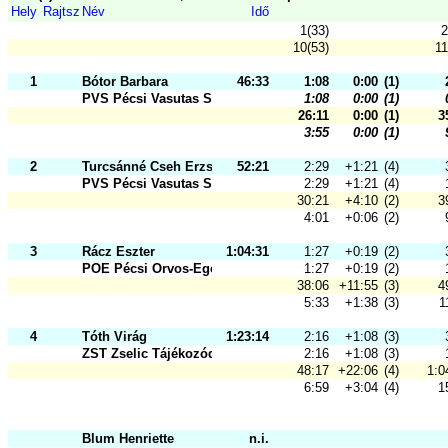
Hely
Rajtsz
Név
Idő
1(33)
2
10(53)
11
1
Bótor Barbara
46:33
1:08
0:00
(1)
PVS Pécsi Vasutas Sportkör
1:08
0:00
(1)
26:11
0:00
(1)
3
3:55
0:00
(1)
2
Turcsánné Cseh Erzsébet
52:21
2:29
+1:21
(4)
PVS Pécsi Vasutas Sportkör
2:29
+1:21
(4)
30:21
+4:10
(2)
3
4:01
+0:06
(2)
3
Rácz Eszter
1:04:31
1:27
+0:19
(2)
POE Pécsi Orvos-Egészségügyi Sport
1:27
+0:19
(2)
38:06
+11:55
(3)
4
5:33
+1:38
(3)
1
4
Tóth Virág
1:23:14
2:16
+1:08
(3)
ZST Zselic Tájékozódási Futó és Sz
2:16
+1:08
(3)
48:17
+22:06
(4)
1:0
6:59
+3:04
(4)
1
Blum Henriette
n.i.