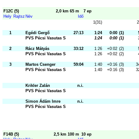
F12C (5)
2,0 km 65 m
7 ep
Hely
Rajtsz
Név
Idő
1(31)
2
1
Egédi Gergő
27:13
1:24
0:00
(1)
PVS Pécsi Vasutas Sportkör
1:24
0:00
(1)
2
Rácz Mátyás
33:12
1:26
+0:02
(2)
PVS Pécsi Vasutas Sportkör
1:26
+0:02
(2)
3
Martos Csenger
59:04
1:40
+0:16
(3)
3
PVS Pécsi Vasutas Sportkör
1:40
+0:16
(3)
3
Krikler Zalán
n.i.
PVS Pécsi Vasutas Sportkör
Simon Ádám Imre
n.i.
PVS Pécsi Vasutas Sportkör
F14B (5)
2,5 km 100 m
10 ep