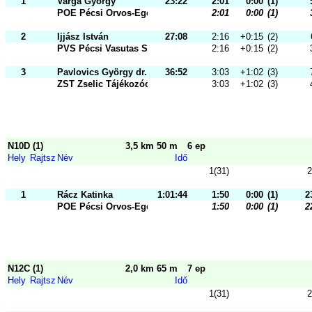
1
Varga György
23:22
2:01
0:00
(1)
POE Pécsi Orvos-Egészségügyi Sport
2:01
0:00
(1)
2
Ijjász István
27:08
2:16
+0:15
(2)
PVS Pécsi Vasutas Sportkör
2:16
+0:15
(2)
3
Pavlovics György dr.
36:52
3:03
+1:02
(3)
ZST Zselic Tájékozódási Futó és Sz
3:03
+1:02
(3)
N10D (1)
3,5 km 50 m
6 ep
Hely
Rajtsz
Név
Idő
1(31)
2
1
Rácz Katinka
1:01:44
1:50
0:00
(1)
2
POE Pécsi Orvos-Egészségügyi Sport
1:50
0:00
(1)
2
N12C (1)
2,0 km 65 m
7 ep
Hely
Rajtsz
Név
Idő
1(31)
2