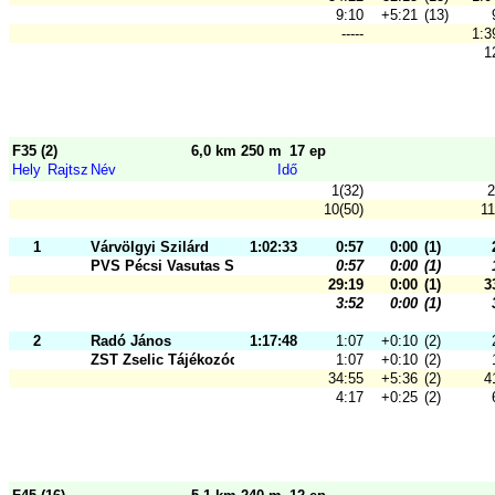
9:10
+5:21
(13)
-----
1:3
1
F35 (2)
6,0 km 250 m
17 ep
Hely
Rajtsz
Név
Idő
1(32)
2
10(50)
11
1
Várvölgyi Szilárd
1:02:33
0:57
0:00
(1)
PVS Pécsi Vasutas Sportkör
0:57
0:00
(1)
29:19
0:00
(1)
3
3:52
0:00
(1)
2
Radó János
1:17:48
1:07
+0:10
(2)
ZST Zselic Tájékozódási Futó és Sz
1:07
+0:10
(2)
34:55
+5:36
(2)
4
4:17
+0:25
(2)