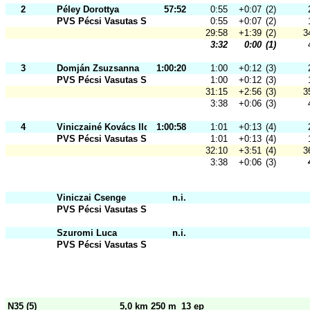
2
Péley Dorottya
57:52
0:55
+0:07
(2)
PVS Pécsi Vasutas Sportkör
0:55
+0:07
(2)
29:58
+1:39
(2)
3
3:32
0:00
(1)
3
Domján Zsuzsanna
1:00:20
1:00
+0:12
(3)
PVS Pécsi Vasutas Sportkör
1:00
+0:12
(3)
31:15
+2:56
(3)
3
3:38
+0:06
(3)
4
Viniczainé Kovács Ildikó
1:00:58
1:01
+0:13
(4)
PVS Pécsi Vasutas Sportkör
1:01
+0:13
(4)
32:10
+3:51
(4)
3
3:38
+0:06
(3)
Viniczai Csenge
n.i.
PVS Pécsi Vasutas Sportkör
Szuromi Luca
n.i.
PVS Pécsi Vasutas Sportkör
N35 (5)
5,0 km 250 m
13 ep