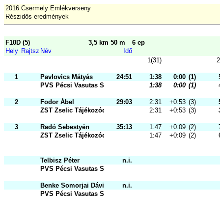
2016 Csermely Emlékverseny
Részidős eredmények
F10D (5)
3,5 km 50 m
6 ep
Hely
Rajtsz
Név
Idő
1(31)
2
1
Pavlovics Mátyás
24:51
1:38
0:00
(1)
PVS Pécsi Vasutas Sportkör
1:38
0:00
(1)
2
Fodor Ábel
29:03
2:31
+0:53
(3)
ZST Zselic Tájékozódási Futó és Sz
2:31
+0:53
(3)
3
Radó Sebestyén
35:13
1:47
+0:09
(2)
ZST Zselic Tájékozódási Futó és Sz
1:47
+0:09
(2)
Telbisz Péter
n.i.
PVS Pécsi Vasutas Sportkör
Benke Somorjai Dávid
n.i.
PVS Pécsi Vasutas Sportkör