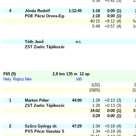
5:34
+0:42
(3)
1
4
Jónás Rudolf
1:12:45
1:18
0:00
(1)
POE Pécsi Orvos-Egészségügyi Sport
1:18
0:00
(1)
40:15
+8:12
(4)
5
5:49
+0:57
(4)
1
Tóth Jenő
n.i.
ZST Zselic Tájékozódási Futó és Sz
F65 (5)
2,8 km 135 m
12 ep
Hely
Rajtsz
Név
Idő
1(32)
2
10(65)
11
1
Marton Péter
44:00
1:28
+0:13
(3)
ZST Zselic Tájékozódási Futó és Sz
1:28
+0:13
(3)
34:02
0:00
(1)
3
3:29
0:00
(1)
2
Szűcs György dr.
47:29
1:34
+0:19
(4)
PVS Pécsi Vasutas Sportkör
1:34
+0:19
(4)