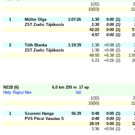
1(32)
2
10(53)
11
1
Müller Olga
1:07:26
1:30
0:00
(1)
ZST Zselic Tájékozódási Futó és Sz
1:30
0:00
(1)
42:22
0:00
(1)
5
4:57
0:00
(1)
1
2
Tóth Blanka
1:19:39
1:38
+0:08
(2)
ZST Zselic Tájékozódási Futó és Sz
1:38
+0:08
(2)
49:00
+6:38
(2)
1:0
5:23
+0:26
(2)
2
N21B (6)
6,0 km 250 m
17 ep
Hely
Rajtsz
Név
Idő
1(32)
2
10(50)
11
1
Szuromi Hanga
56:39
0:48
0:00
(1)
PVS Pécsi Vasutas Sportkör
0:48
0:00
(1)
28:19
0:00
(1)
3
3:36
+0:04
(2)