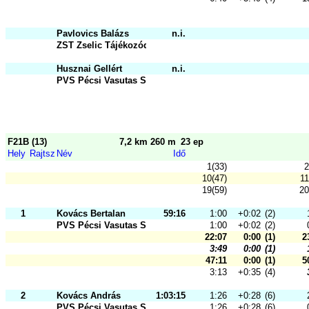
Pavlovics Balázs
n.i.
ZST Zselic Tájékozódási Futó és Sz
Husznai Gellért
n.i.
PVS Pécsi Vasutas Sportkör
F21B (13)
7,2 km 260 m
23 ep
Hely
Rajtsz
Név
Idő
1(33)
2
10(47)
11
19(59)
20
1
Kovács Bertalan
59:16
1:00
+0:02
(2)
PVS Pécsi Vasutas Sportkör
1:00
+0:02
(2)
22:07
0:00
(1)
2
3:49
0:00
(1)
47:11
0:00
(1)
5
3:13
+0:35
(4)
2
Kovács András
1:03:15
1:26
+0:28
(6)
PVS Pécsi Vasutas Sportkör
1:26
+0:28
(6)