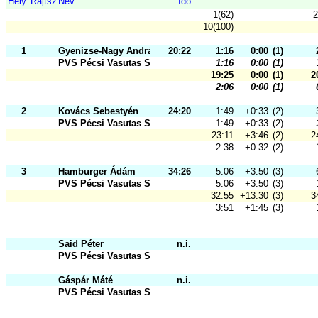
Hely
Rajtsz
Név
Idő
1(62)
2
10(100)
1
Gyenizse-Nagy András Barnabás
20:22
1:16
0:00
(1)
PVS Pécsi Vasutas Sportkör
1:16
0:00
(1)
19:25
0:00
(1)
2
2:06
0:00
(1)
2
Kovács Sebestyén
24:20
1:49
+0:33
(2)
PVS Pécsi Vasutas Sportkör
1:49
+0:33
(2)
23:11
+3:46
(2)
2
2:38
+0:32
(2)
3
Hamburger Ádám
34:26
5:06
+3:50
(3)
PVS Pécsi Vasutas Sportkör
5:06
+3:50
(3)
32:55
+13:30
(3)
3
3:51
+1:45
(3)
Said Péter
n.i.
PVS Pécsi Vasutas Sportkör
Gáspár Máté
n.i.
PVS Pécsi Vasutas Sportkör