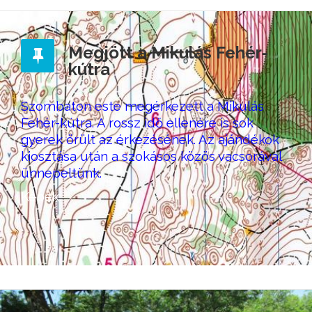
Megjött a Mikulás Fehér-
kútra
Szombaton este megérkezett a Mikulás
Fehér-kútra. A rossz idő ellenére is sok
gyerek örült az érkezésének. Az ajándékok
kiosztása után a szokásos közös vacsorával
ünnepeltünk.
Képek: