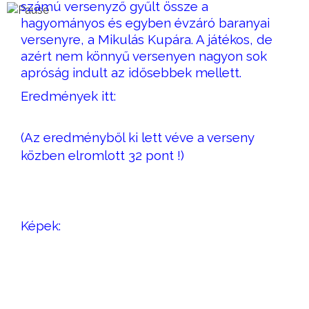
számú versenyző gyűlt össze a
hagyományos és egyben évzáró baranyai
versenyre, a Mikulás Kupára. A játékos, de
azért nem könnyű versenyen nagyon sok
apróság indult az idősebbek mellett.
Eredmények itt:
eredmények
részidős
eredmények
(Az eredményből ki lett véve a verseny
közben elromlott 32 pont !)
Képek: