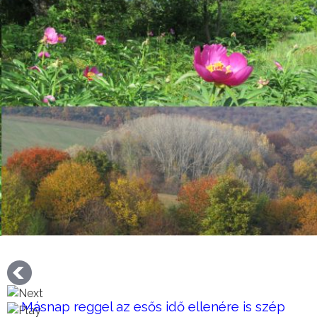
Másnap reggel az esős idő ellenére is szép