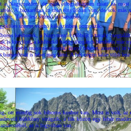
át a Nagymezőre, de más elfoglaltságom miatt ez mos
afelé. A bazsarózsa itt már elnyílóban van, de sok má
tvégén. Talán lesz vezető is csapatból.
yöngyköles szemet vonzó kék színben pompázik.
íboros kosborok, a Nagymezőn előbújt a tavaly megtalált 
sak is kinyílott, a kisfészkű hangyabogáncs bimbóin már 
ebbnél szebb majomkosborok, ennyi fehéret, amennyi itt v
s bazsarózsát is lehet még látni. A hét végén talán több lesz
ig, ott mindig sok bíboros kosbor van. Most is volt, az 
aslevelű bükköny virágzik, a fák között egy fehér madársi
bazsarozéból, az is fogyóban van.