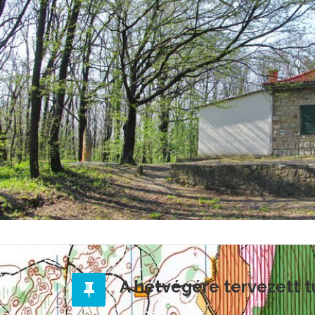
A hétvégére tervezett 