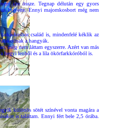
t nem jön össze. Tegnap délután egy gyors
s van helyette. Ennyi majomkosbort még nem
tarka-kosbor család is, mindenfelé kéklik az
nyalakodnak a hangyák.
an, még nem láttam egyszerre. Azért van más
 a hegyi lenből és a lila ökörfarkkóróból is.
egyik különös sötét színével vonta magára a
sakot is találtam. Ennyi fért bele 2,5 órába.