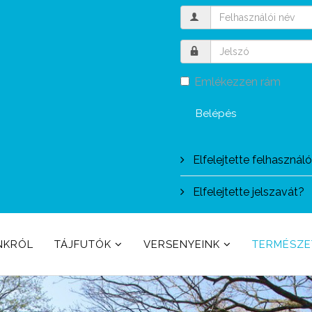
Emlékezzen rám
Belépés
Elfelejtette felhasznál
Elfelejtette jelszavát?
NKRÓL
TÁJFUTÓK
VERSENYEINK
TERMÉSZ