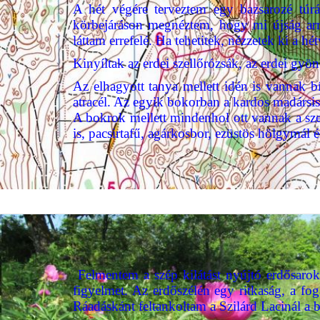
A hét végére terveztem egy bazsarozé túr
körbejáráson megnéztem, hogy mi újság arr
láttam errefelé. Ha tehetitek, nézzetek ki a hé
Kinyíltak az erdei szellőrózsák, az erdei g
Az elhagyott tanya mellett idén is vannak b
atracél. Az egyik bokorban a kardos madársi
A bokrok mellett mindenhol ott vannak a sz
is, pacsirtafű, agárkosbor, ezüstös hölgymál é
Felmentem a szép kilátást nyújtó erdősarok
figyelmet. Az erdőszélén egy ritkaság, a fog
Ráadáskánt feltankoltam a Szilárd Lacinál a 