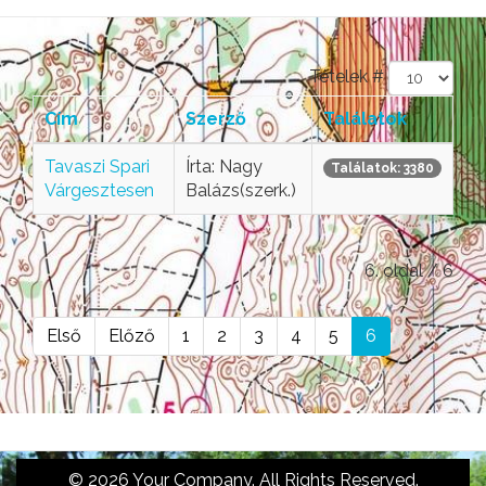
Tételek #
Cím
Szerző
Találatok
Tavaszi Spari
Írta: Nagy
Találatok: 3380
Várgesztesen
Balázs(szerk.)
6. oldal / 6
Első
Előző
1
2
3
4
5
6
© 2026 Your Company. All Rights Reserved.