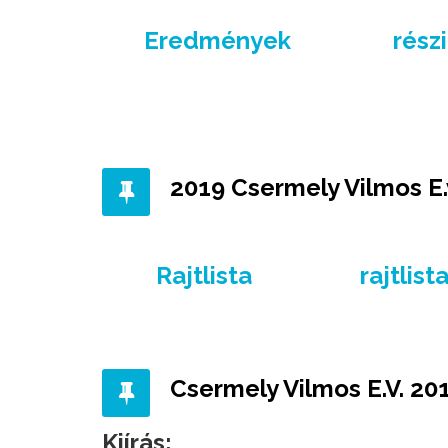
Eredmények
rész
2019 Csermely Vilmos E.v.
Rajtlista
rajtlis
Csermely Vilmos E.V. 20
Kiírás: