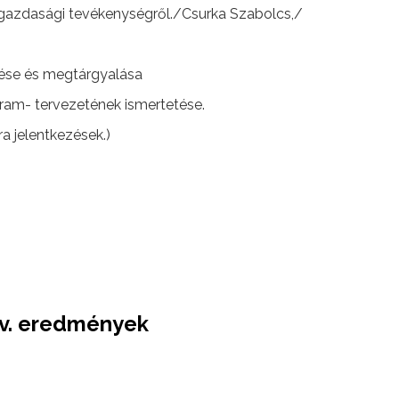
gazdasági tevékenységről./Csurka Szabolcs,/
tése és megtárgyalása
ram- tervezetének ismertetése.
a jelentkezések.)
.v. eredmények