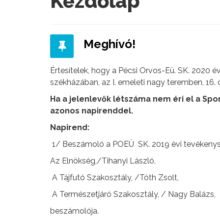
Kezdőlap
Meghívó!
Értesítelek, hogy a Pécsi Orvos-Eü. SK. 2020 
székházában, az I. emeleti nagy teremben, 16. ó
Ha a jelenlevők létszáma nem éri el a Spo
azonos napirenddel.
Napirend:
1/ Beszámoló a POEÜ SK. 2019 évi tevékeny
Az Elnökség,/Tihanyi László,
A Tájfutó Szakosztály, /Tóth Zsolt,
A Természetjáró Szakosztály, / Nagy Balázs,
beszámolója.