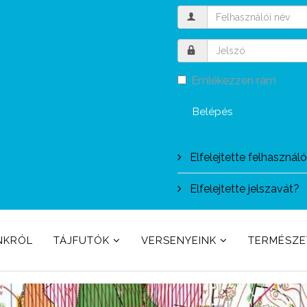
Emlékezzen rám
Belépés
Elfelejtette felhasznál
Elfelejtette jelszavát?
NKRÓL
TÁJFUTÓK
VERSENYEINK
TERMÉSZ