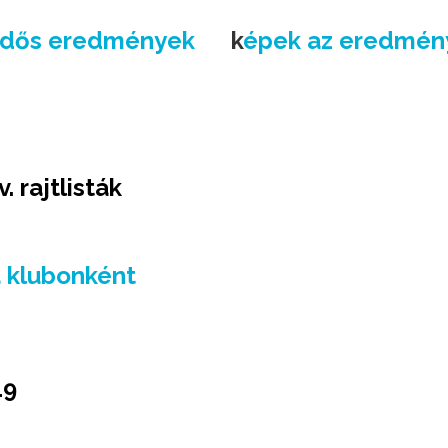
idős eredmények
k
épek az eredmény
 rajtlisták
ta klubonként
19