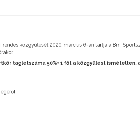
évi rendes közgyűlését 2020. március 6-án tartja a Bm. Spo
rakor.
rtkör taglétszáma 50%+ 1 főt a közgyűlést ismételten, a
ségéről