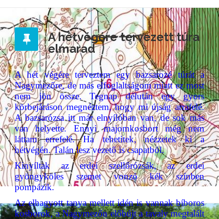
A hétvégére tervezett túra
elmarad
A hét végére terveztem egy bazsarozé túrát a
Nagymezőre, de más elfoglaltságom miatt ez most
nem jön össze. Tegnap délután egy gyors
körbejáráson megnéztem, hogy mi újság arrafelé.
A bazsarózsa itt már elnyílóban van, de sok más
van helyette. Ennyi majomkosbort még nem
láttam errefelé. Ha tehetitek, nézzetek ki a
hétvégén. Talán lesz vezető is csapatból.
Kinyíltak az erdei szellőrózsák, az erdei
gyöngyköles szemet vonzó kék színben
pompázik.
Az elhagyott tanya mellett idén is vannak bíboros
kosborok, a Nagymezőn előbújt a tavaly megtalált