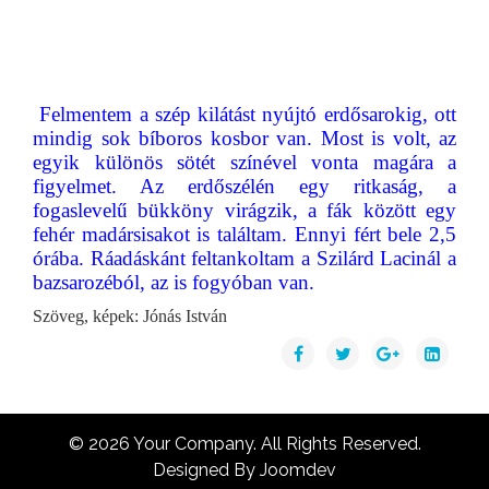
Felmentem a szép kilátást nyújtó erdősarokig, ott
mindig sok bíboros kosbor van. Most is volt, az
egyik különös sötét színével vonta magára a
figyelmet. Az erdőszélén egy ritkaság, a
fogaslevelű bükköny virágzik, a fák között egy
fehér madársisakot is találtam. Ennyi fért bele 2,5
órába. Ráadáskánt feltankoltam a Szilárd Lacinál a
bazsarozéból, az is fogyóban van.
Szöveg, képek: Jónás István
© 2026 Your Company. All Rights Reserved.
Designed By Joomdev