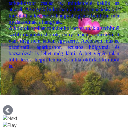
tarka-kosbor család is, mindenfelé kéklik az
atracél. Az egyik bokorban a kardos madársisak is
kinyílott, a kisfészkű hangyabogáncs bimbóin már
nyalakodnak a hangyák.
A bokrok mellett mindenhol ott vannak a szebbnél
szebb majomkosborok, ennyi fehéret, amennyi itt
van, még nem láttam egyszerre. Azért van más is,
pacsirtafű, agárkosbor, ezüstös hölgymál és
bazsarózsát is lehet még látni. A hét végén talán
több lesz a hegyi lenből és a lila ökörfarkkóróból
is.