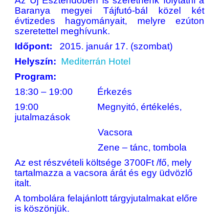
Az Új Esztendőben is szeretnénk folytatni a
Baranya megyei Tájfutó-bál közel két
évtizedes hagyományait, melyre ezúton
szeretettel meghívunk.
Időpont:
2015. január 17. (szombat)
Helyszín:
Mediterrán Hotel
Program:
18:30 – 19:00 Érkezés
19:00 Megnyitó, értékelés,
jutalmazások
Vacsora
Zene – tánc, tombola
Az est részvételi költsége 3700Ft /fő, mely
tartalmazza a vacsora árát és egy üdvözlő
italt.
A tombolára felajánlott tárgyjutalmakat előre
is köszönjük.