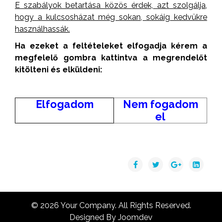
E szabályok betartása közös érdek, azt szolgálja,
hogy a kulcsosházat még sokan, sokáig kedvükre
használhassák.
Ha ezeket a feltételeket elfogadja kérem a
megfelelő gombra kattintva a megrendelőt
kitölteni és elküldeni:
Elfogadom
Nem fogadom
el
© 2026 Your Company. All Rights Reserved.
Designed By Joomdev