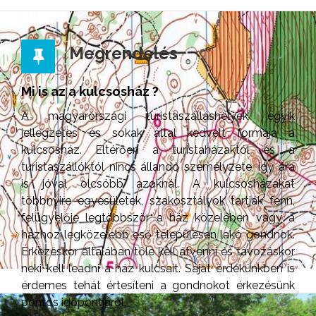
Megrendelés
Mi is az a kulcsosház ?
A magyarországi turistaszálláshelyek egyik
jellegzetes és sokak által kedvelt formája a
kulcsosház. Eltérően a turistaházaktól és a
turistaszállóktól nincs állandó személyzete, így ára
is jóval olcsóbb azoknál. A kulcsosházakat
többnyire egyesületek, szakosztályok tartják fenn,
felügyelője legtöbbször a ház közelében vagy a
házhoz legközelebb eső településen lakó gondnok.
Érkezéskor általában tőle kell átvenni és távozáskor
neki kell leadni a ház kulcsait. Saját érdekünkben is
érdemes tehát értesíteni a gondnokot érkezésünk
pontos időpontjáról.