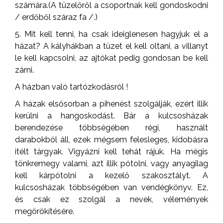
számára.(A tüzelőről a csoportnak kell gondoskodni
/ erdőből száraz fa /.)
5. Mit kell tenni, ha csak ideiglenesen hagyjuk el a
házat? A kályhákban a tüzet el kell oltani, a villanyt
le kell kapcsolni, az ajtókat pedig gondosan be kell
zárni.
A házban való tartózkodásról !
A házak elsősorban a pihenést szolgálják, ezért illik
kerülni a hangoskodást. Bár a kulcsosházak
berendezése többségében régi, használt
darabokból áll, ezek mégsem felesleges, kidobásra
itélt tárgyak. Vigyázni kell tehát rájuk. Ha mégis
tönkremegy valami, azt illik pótolni, vagy anyagilag
kell kárpótolni a kezelő szakosztályt. A
kulcsosházak többségében van vendégkönyv. Ez,
és csak ez szolgál a nevek, vélemények
megörökítésére.