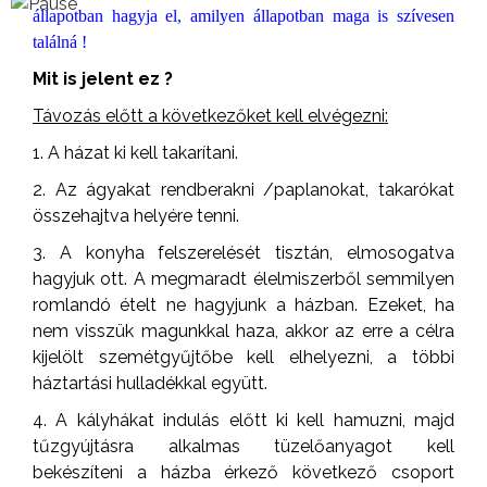
állapotban hagyja el, amilyen állapotban maga is szívesen
találná !
Mit is jelent ez ?
Távozás előtt a következőket kell elvégezni:
1. A házat ki kell takarítani.
2. Az ágyakat rendberakni /paplanokat, takarókat
összehajtva helyére tenni.
3. A konyha felszerelését tisztán, elmosogatva
hagyjuk ott. A megmaradt élelmiszerből semmilyen
romlandó ételt ne hagyjunk a házban. Ezeket, ha
nem visszük magunkkal haza, akkor az erre a célra
kijelölt szemétgyűjtőbe kell elhelyezni, a többi
háztartási hulladékkal együtt.
4. A kályhákat indulás előtt ki kell hamuzni, majd
tűzgyújtásra alkalmas tüzelőanyagot kell
bekészíteni a házba érkező következő csoport