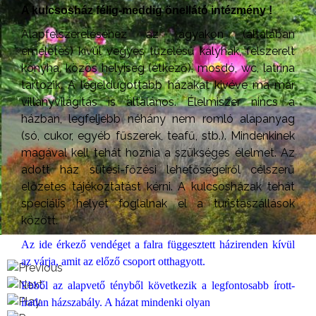
A kulcsosház félig-meddig önellátó intézmény !
Alapfelszereléséhez az ágyakon (általában
emeletes) kívül vegyes tüzelésű kályhák, felszerelt
konyha, közös helyiség (étkező), mosdó, wc, latrina
tartozik. A legeldugottabb házakat kivéve ma már
villanyvilágítás is általános. Élelmiszer nincs a
házban, legfeljebb néhány nem romló alapanyag
(só, cukor, egyéb fűszerek, teafű, stb.). Mindenkinek
magával kell tehát hoznia a szükséges élelmet. Az
adott ház sütési-főzési lehetőségeiről célszerű
előzetes tájékoztatást kérni. A kulcsosházak tehát
speciális helyet foglalnak el a turistaszállások
között.
Az ide érkező vendéget a falra függesztett házirenden kívül
az várja, amit az előző csoport otthagyott.
Ebből az alapvető tényből következik a legfontosabb írott-
íratlan házszabály. A házat mindenki olyan