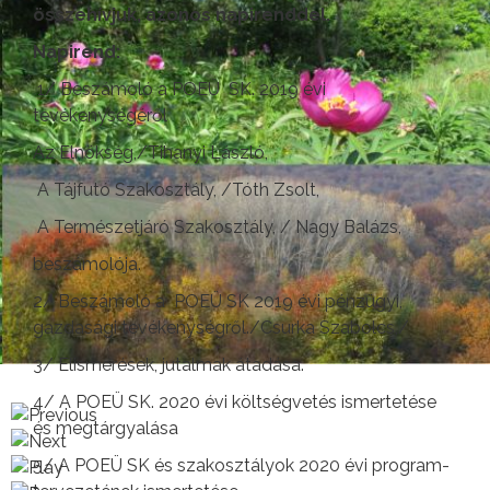
összehívjuk, azonos napirenddel.
Napirend:
1/ Beszámoló a POEÜ SK. 2019 évi
tevékenységéről
Az Elnökség,/Tihanyi László,
A Tájfutó Szakosztály, /Tóth Zsolt,
A Természetjáró Szakosztály, / Nagy Balázs,
beszámolója.
2/ Beszámoló a POEÜ SK 2019 évi pénzügyi,
gazdasági tevékenységről./Csurka Szabolcs,/
3/ Elismerések, jutalmak átadása.
4/ A POEÜ SK. 2020 évi költségvetés ismertetése
és megtárgyalása
5/ A POEÜ SK és szakosztályok 2020 évi program-