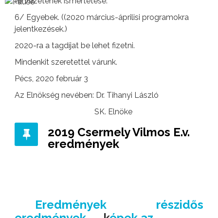
tervezetének ismertetése.
6/ Egyebek. ((2020 március-áprilisi programokra
jelentkezések.)
2020-ra a tagdíjat be lehet fizetni.
Mindenkit szeretettel várunk.
Pécs, 2020 február 3
Az Elnökség nevében: Dr. Tihanyi László
SK. Elnöke
2019 Csermely Vilmos E.v.
eredmények
Eredmények
részidős
eredmények
k
épek az