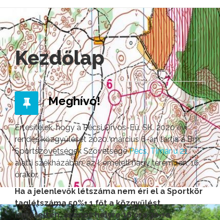
Kezdőlap
Meghívó!
Értesítelek, hogy a Pécsi Orvos-Eü. SK. 2020 évi
rendes közgyűlését 2020. március 6-án tartja a Bm.
Sportszövetségek Szövetsége
Pécs, Tímár u 21
.
alatti székházában, az I. emeleti nagy teremben, 16.
órakor.
Ha a jelenlevők létszáma nem éri el a Sportkör
taglétszáma 50%+ 1 főt a közgyűlést
ismételten, azonos helyre 16 óra 30-ra