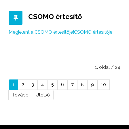
CSOMO értesítő
Megjelent a CSOMO értesítője!CSOMO értesítője!
1. oldal / 24
1
2
3
4
5
6
7
8
9
10
Tovább
Utolsó