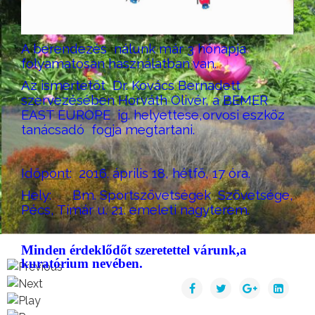
A berendezés nálunk már 3 hónapja
folyamatosan használatban van.
Az ismertetőt Dr. Kovács Bernadett
szervezésében Horváth Olivér, a BEMER
EAST EUROPE ig. helyettese,orvosi eszköz
tanácsadó fogja megtartani.
Időpont
:
2016. április 18, hétfő, 17 óra
.
Hely
:
Bm. Sportszövetségek Szövetsége,
Pécs, Tímár u. 21. emeleti nagyterem.
Minden érdeklődőt szeretettel várunk,a
kuratórium nevében.