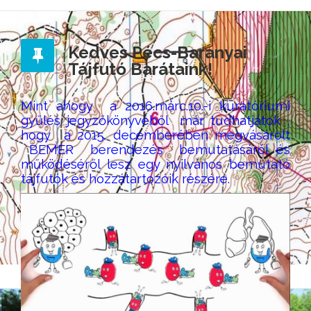
Kedves Pécs-Baranyai
Tájfutó Barátaink!
Mint ahogy a 2016.márc.10.-i kuratóriumi
gyűlés jegyzőkönyvéből már tudhatjátok ,
hogy a 2015. decemberében megvásárolt
BEMER berendezés bemutatásáról és
működéséről lesz egy nyilvános bemutató
tájfutók és hozzátartozóik részére.