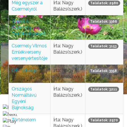
Még egyszer a
Írta: Nagy
Találatok: 2980
Csermelyről
Balázs(szerk.)
Képek a
Írta: Nagy
Találatok: 3366
Csermely
Balázs(szerk.)
Emlékversenyről
Csermely Vilmos
Írta: Nagy
Találatok: 3153
Emlékverseny
Balázs(szerk.)
versenyértesítője
OB Hétvége
Írta: Nagy
Találatok: 3358
Balázs(szerk.)
Országos
Írta: Nagy
Találatok: 3211
Normáltávú
Balázs(szerk.)
Egyéni
Bajnokság
Történelem
Írta: Nagy
Találatok: 2970
Balázs(szerk.)