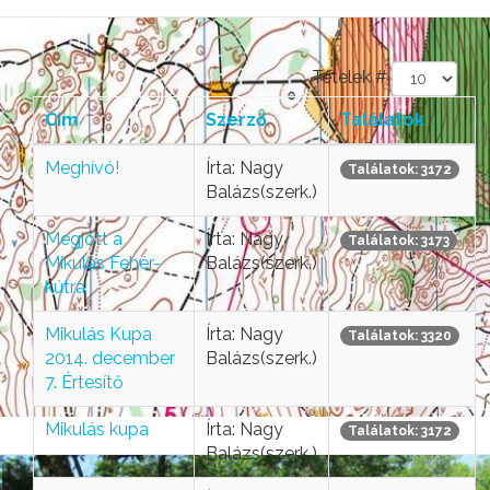
Tételek #
Cím
Szerző
Találatok
Meghívó!
Írta: Nagy
Találatok: 3172
Balázs(szerk.)
Megjött a
Írta: Nagy
Találatok: 3173
Mikulás Fehér-
Balázs(szerk.)
kútra
Mikulás Kupa
Írta: Nagy
Találatok: 3320
2014. december
Balázs(szerk.)
7. Értesítő
Mikulás kupa
Írta: Nagy
Találatok: 3172
Balázs(szerk.)