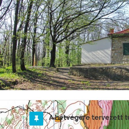
A hétvégére tervezett 