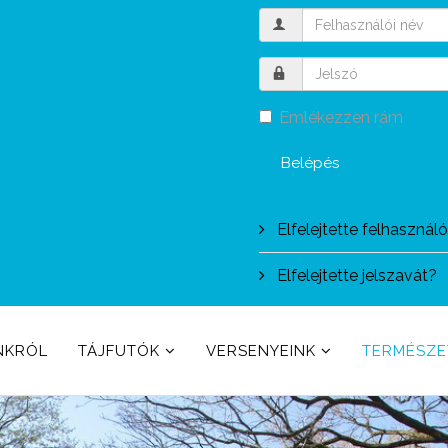
Emlékezzen rám
Belépés
Elfelejtette felhasznál
Elfelejtette jelszavát?
NKRÓL
TÁJFUTÓK
VERSENYEINK
TERMÉSZ