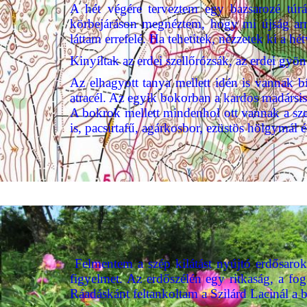
A hét végére terveztem egy bazsarozé túr
körbejáráson megnéztem, hogy mi újság arr
láttam errefelé. Ha tehetitek, nézzetek ki a hé
Kinyíltak az erdei szellőrózsák, az erdei g
Az elhagyott tanya mellett idén is vannak b
atracél. Az egyik bokorban a kardos madársi
A bokrok mellett mindenhol ott vannak a sz
is, pacsirtafű, agárkosbor, ezüstös hölgymál é
Felmentem a szép kilátást nyújtó erdősarok
figyelmet. Az erdőszélén egy ritkaság, a fog
Ráadáskánt feltankoltam a Szilárd Lacinál a 