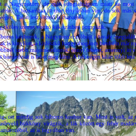
át a Nagymezőre, de más elfoglaltságom miatt ez mos
afelé. A bazsarózsa itt már elnyílóban van, de sok má
tvégén. Talán lesz vezető is csapatból.
yöngyköles szemet vonzó kék színben pompázik.
íboros kosborok, a Nagymezőn előbújt a tavaly megtalált 
sak is kinyílott, a kisfészkű hangyabogáncs bimbóin már 
ebbnél szebb majomkosborok, ennyi fehéret, amennyi itt v
s bazsarózsát is lehet még látni. A hét végén talán több lesz
ig, ott mindig sok bíboros kosbor van. Most is volt, az 
aslevelű bükköny virágzik, a fák között egy fehér madársi
bazsarozéból, az is fogyóban van.