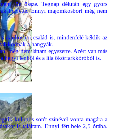
t nem jön össze. Tegnap délután egy gyors
s van helyette. Ennyi majomkosbort még nem
tarka-kosbor család is, mindenfelé kéklik az
nyalakodnak a hangyák.
an, még nem láttam egyszerre. Azért van más
 a hegyi lenből és a lila ökörfarkkóróból is.
egyik különös sötét színével vonta magára a
sakot is találtam. Ennyi fért bele 2,5 órába.