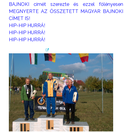
BAJNOKI címét szerezte és ezzel fölényesen
MEGNYERTE AZ ÖSSZETETT MAGYAR BAJNOKI
CÍMET IS!
HIP-HIP HURRÁ!
HIP-HIP HURRÁ!
HIP-HIP HURRÁ!