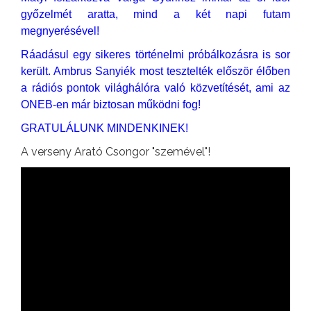
győzelmét aratta, mind a két napi futam
megnyerésével!
Ráadásul egy sikeres történelmi próbálkozásra is sor
került. Ambrus Sanyiék most tesztelték először élőben
a rádiós pontok világhálóra való közvetítését, ami az
ONEB-en már biztosan működni fog!
GRATULÁLUNK MINDENKINEK!
A verseny Arató Csongor "szemével"!