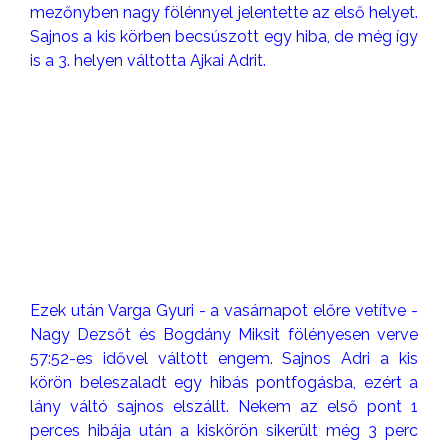
mezőnyben nagy fölénnyel jelentette az első helyet.
Sajnos a kis körben becsúszott egy hiba, de még így
is a 3. helyen váltotta Ajkai Adrit.
Ezek után Varga Gyuri - a vasárnapot előre vetítve -
Nagy Dezsőt és Bogdány Miksit fölényesen verve
57:52-es idővel váltott engem. Sajnos Adri a kis
körön beleszaladt egy hibás pontfogásba, ezért a
lány váltó sajnos elszállt. Nekem az első pont 1
perces hibája után a kiskörön sikerült még 3 perc