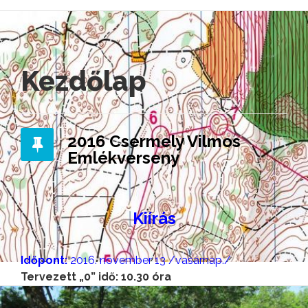
Kezdőlap
2016 Csermely Vilmos
Emlékverseny
Kiírás
Időpont:
2016. november 13 /vasárnap./
Tervezett „0” idő: 10.30 óra