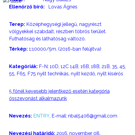
Ellenőrző bíró:
Lovas Ágnes
Terep:
Középhegységi jellegű, nagyrészt
völgyekkel szabdalt, részben töbrös terület.
Futhatóság és láthatóság változó.
Térkép:
1:10000/5m. (2016-ban felújítva)
Kategóriák:
F-N: 10D, 12C 14B, 16B, 18B, 21B, 35, 45,
55, F65, F75 nyílt technikás, nyílt kezdő, nyílt kisérős
5 főnél kevesebb jelentkező esetén kategória
összevonást alkalmazunk
Nevezés:
ENTRY
, E-mail:
nbal5406@gmail.com
Nevezési határidő:
2016. november 08.