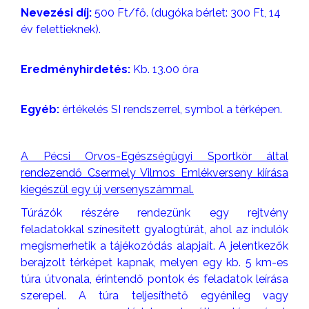
Nevezési díj:
500 Ft/fő. (dugóka bérlet: 300 Ft, 14
év felettieknek).
Eredményhirdetés:
Kb. 13.00 óra
Egyéb:
értékelés SI rendszerrel, symbol a térképen.
A Pécsi Orvos-Egészségügyi Sportkör által
rendezendő Csermely Vilmos Emlékverseny kiírása
kiegészül egy új versenyszámmal.
Túrázók részére rendezünk egy rejtvény
feladatokkal színesített gyalogtúrát, ahol az indulók
megismerhetik a tájékozódás alapjait. A jelentkezők
berajzolt térképet kapnak, melyen egy kb. 5 km-es
túra útvonala, érintendő pontok és feladatok leírása
szerepel. A túra teljesíthető egyénileg vagy