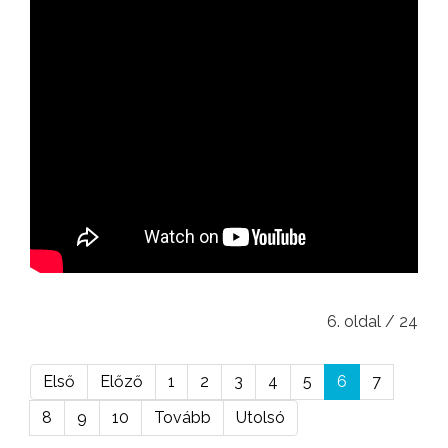
6. oldal / 24
Első
Előző
1
2
3
4
5
6
7
8
9
10
Tovább
Utolsó