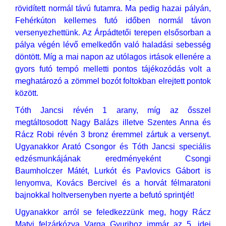
rövidített normál távú futamra. Ma pedig hazai pályán,
Fehérkúton kellemes futó időben normál távon
versenyezhettünk. Az Árpádtetői terepen elsősorban a
pálya végén lévő emelkedőn való haladási sebesség
döntött. Míg a mai napon az utólagos irtások ellenére a
gyors futó tempó melletti pontos tájékozódás volt a
meghatározó a zömmel bozót foltokban elrejtett pontok
között.
Tóth Jancsi révén 1 arany, míg az ősszel
megtáltosodott Nagy Balázs illetve Szentes Anna és
Rácz Robi révén 3 bronz éremmel zártuk a versenyt.
Ugyanakkor Arató Csongor és Tóth Jancsi speciális
edzésmunkájának eredményeként Csongi
Baumholczer Mátét, Lurkót és Pavlovics Gábort is
lenyomva, Kovács Bercivel és a horvát félmaratoni
bajnokkal holtversenyben nyerte a befutó sprintjét!
Ugyanakkor arról se feledkezzünk meg, hogy Rácz
Matyi felzárkózva Varga Gyurihoz immár az 5. idei