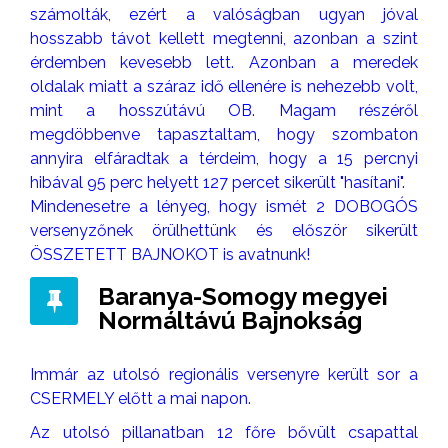
számolták, ezért a valóságban ugyan jóval
hosszabb távot kellett megtenni, azonban a szint
érdemben kevesebb lett. Azonban a meredek
oldalak miatt a száraz idő ellenére is nehezebb volt,
mint a hosszútávú OB. Magam részéről
megdöbbenve tapasztaltam, hogy szombaton
annyira elfáradtak a térdeim, hogy a 15 percnyi
hibával 95 perc helyett 127 percet sikerült "hasítani".
Mindenesetre a lényeg, hogy ismét 2 DOBOGÓS
versenyzőnek örülhettünk és először sikerült
ÖSSZETETT BAJNOKOT is avatnunk!
Baranya-Somogy megyei
Normáltávú Bajnokság
Immár az utolsó regionális versenyre került sor a
CSERMELY előtt a mai napon.
Az utolsó pillanatban 12 főre bővült csapattal