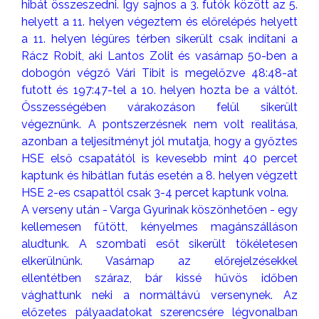
hibát összeszedni. Igy sajnos a 3. futók között az 5.
helyett a 11. helyen végeztem és előrelépés helyett
a 11. helyen légüres térben sikerült csak indítani a
Rácz Robit, aki Lantos Zolit és vasárnap 50-ben a
dobogón végző Vári Tibit is megelőzve 48:48-at
futott és 197:47-tel a 10. helyen hozta be a váltót.
Összességében várakozáson felül sikerült
végeznünk. A pontszerzésnek nem volt realitása,
azonban a teljesítményt jól mutatja, hogy a győztes
HSE első csapatától is kevesebb mint 40 percet
kaptunk és hibátlan futás esetén a 8. helyen végzett
HSE 2-es csapattól csak 3-4 percet kaptunk volna.
A verseny után - Varga Gyurinak köszönhetően - egy
kellemesen fűtött, kényelmes magánszálláson
aludtunk. A szombati esőt sikerült tökéletesen
elkerülnünk. Vasárnap az előrejelzésekkel
ellentétben száraz, bár kissé hűvös időben
vághattunk neki a normáltávú versenynek. Az
előzetes pályaadatokat szerencsére légvonalban