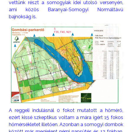
vettünk részt a somogyiak idei utolsó versenyén,
ami közös Baranyai-Somogyi Normáltávú
bajnokság is.
A reggeli indulásnál 0 fokot mutatott a hőmérő,
ezért kissé szkeptikus voltam a mára ígért 15 fokos
hőmérsékletet illetően. Azonban a somogyi dombok
között már megjelent némi napsütés és 12 fokban,