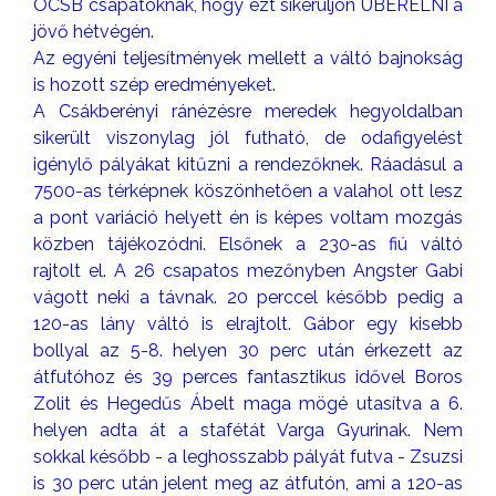
OCSB csapatoknak, hogy ezt sikerüljön ÜBERELNI a
jövő hétvégén.
Az egyéni teljesítmények mellett a váltó bajnokság
is hozott szép eredményeket.
A Csákberényi ránézésre meredek hegyoldalban
sikerült viszonylag jól futható, de odafigyelést
igénylő pályákat kitűzni a rendezőknek. Ráadásul a
7500-as térképnek köszönhetően a valahol ott lesz
a pont variáció helyett én is képes voltam mozgás
közben tájékozódni. Elsőnek a 230-as fiú váltó
rajtolt el. A 26 csapatos mezőnyben Angster Gabi
vágott neki a távnak. 20 perccel később pedig a
120-as lány váltó is elrajtolt. Gábor egy kisebb
bollyal az 5-8. helyen 30 perc után érkezett az
átfutóhoz és 39 perces fantasztikus idővel Boros
Zolit és Hegedűs Ábelt maga mögé utasítva a 6.
helyen adta át a stafétát Varga Gyurinak. Nem
sokkal később - a leghosszabb pályát futva - Zsuzsi
is 30 perc után jelent meg az átfutón, ami a 120-as