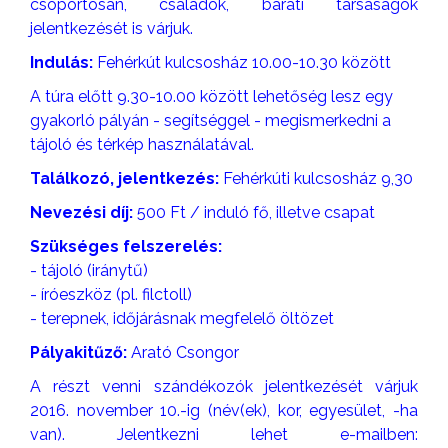
csoportosan, családok, baráti társaságok
jelentkezését is várjuk.
Indulás:
Fehérkút kulcsosház 10.00-10.30 között
A túra előtt 9.30-10.00 között lehetőség lesz egy
gyakorló pályán - segítséggel - megismerkedni a
tájoló és térkép használatával.
Találkozó, jelentkezés:
Fehérkúti kulcsosház 9,30
Nevezési díj:
500 Ft / induló fő, illetve csapat
Szükséges felszerelés:
- tájoló (iránytű)
- íróeszköz (pl. filctoll)
- terepnek, időjárásnak megfelelő öltözet
Pályakitűző:
Arató Csongor
A részt venni szándékozók jelentkezését várjuk
2016. november 10.-ig (név(ek), kor, egyesület, -ha
van). Jelentkezni lehet e-mailben: