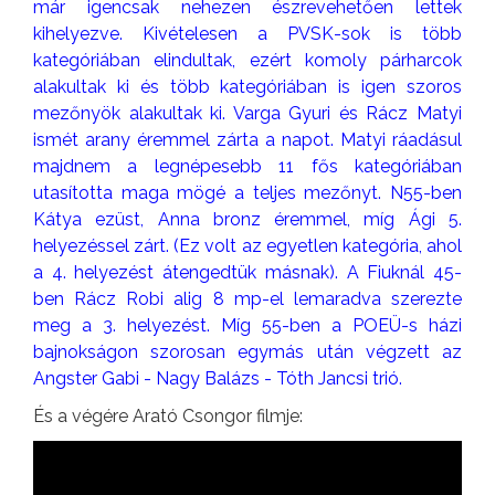
már igencsak nehezen észrevehetően lettek
kihelyezve. Kivételesen a PVSK-sok is több
kategóriában elindultak, ezért komoly párharcok
alakultak ki és több kategóriában is igen szoros
mezőnyök alakultak ki. Varga Gyuri és Rácz Matyi
ismét arany éremmel zárta a napot. Matyi ráadásul
majdnem a legnépesebb 11 fős kategóriában
utasította maga mögé a teljes mezőnyt. N55-ben
Kátya ezüst, Anna bronz éremmel, míg Ági 5.
helyezéssel zárt. (Ez volt az egyetlen kategória, ahol
a 4. helyezést átengedtük másnak). A Fiuknál 45-
ben Rácz Robi alig 8 mp-el lemaradva szerezte
meg a 3. helyezést. Míg 55-ben a POEÜ-s házi
bajnokságon szorosan egymás után végzett az
Angster Gabi - Nagy Balázs - Tóth Jancsi trió.
És a végére Arató Csongor filmje: