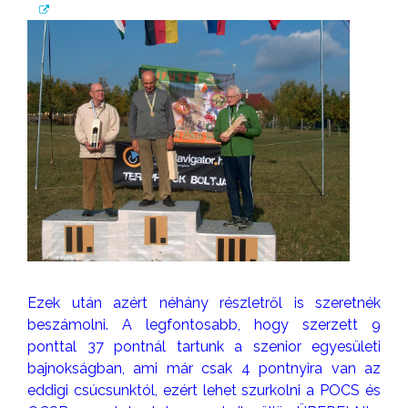
Ezek után azért néhány részletről is szeretnék
beszámolni. A legfontosabb, hogy szerzett 9
ponttal 37 pontnál tartunk a szenior egyesületi
bajnokságban, ami már csak 4 pontnyira van az
eddigi csúcsunktól, ezért lehet szurkolni a POCS és