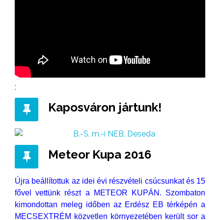
;
Kaposváron jártunk!
Meteor Kupa 2016
Újra beállítottuk az idei évi részvételi csúcsunkat és 15
fővel vettünk részt a METEOR KUPÁN. Szombaton
kimondottan meleg időben az Erdész EB térképén a
MECSEXTRÉM közvetlen környezetében került sor a