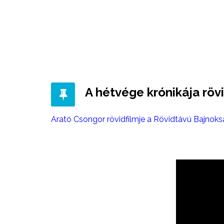
A hétvége krónikája röv
Arató Csongor rövidfilmje a Rövidtávú Bajnoks