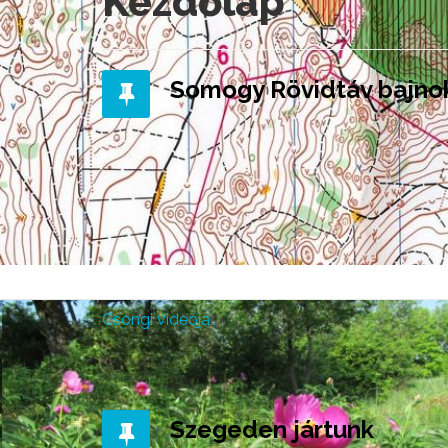
Kezdőlap
Somogy Rövidtáv bajno
Csongi videója.
Szegeden jártunk