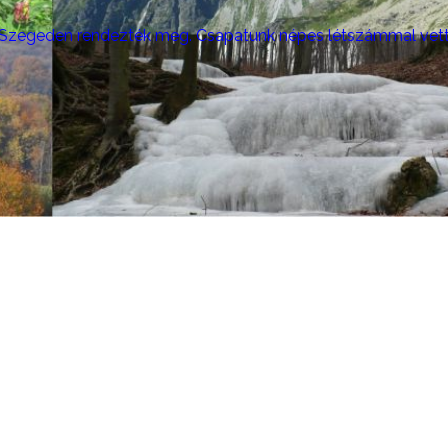
at Szegeden rendezték meg. Csapatunk népes létszámmal vett