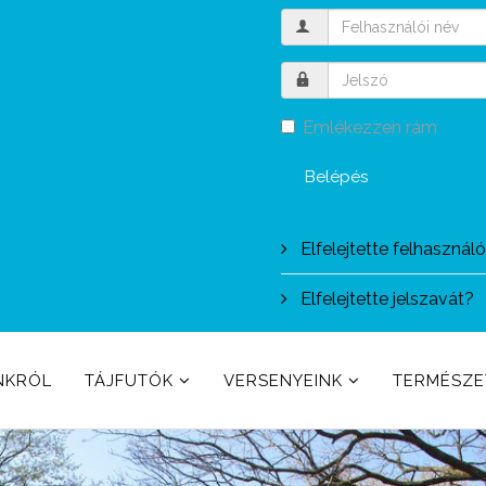
Emlékezzen rám
Belépés
Elfelejtette felhasznál
Elfelejtette jelszavát?
NKRÓL
TÁJFUTÓK
VERSENYEINK
TERMÉSZ