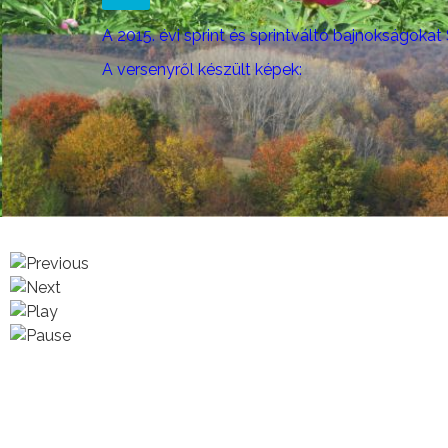
A 2015. évi sprint és sprintváltó bajnokságok
A versenyről készült képek: